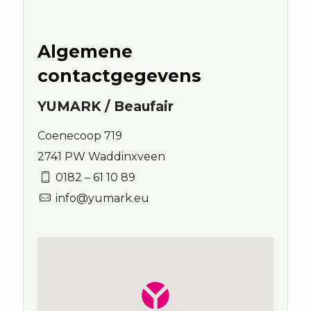
Algemene
contactgegevens
YUMARK / Beaufair
Coenecoop 719
2741 PW Waddinxveen
0182 – 61 10 89
info@yumark.eu