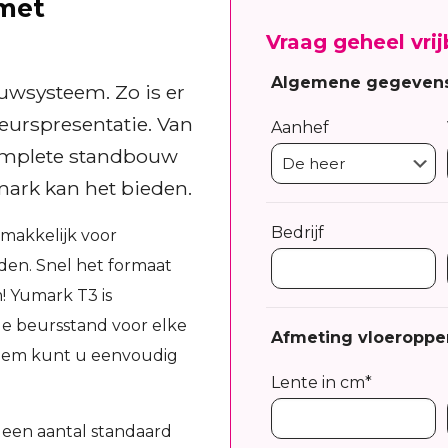
 met
Vraag geheel vrij
Algemene gegeven
uwsysteem. Zo is er
eurspresentatie. Van
Aanhef
complete standbouw
mark kan het bieden.
Bedrijf
makkelijk voor
en. Snel het formaat
 Yumark T3 is
le beursstand voor elke
Afmeting vloeroppe
steem kunt u eenvoudig
Lente in cm*
en aantal standaard