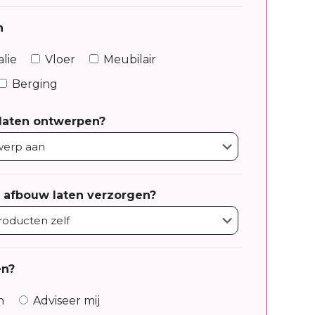
n
alie
Vloer
Meubilair
Berging
 laten ontwerpen?
n afbouw laten verzorgen?
en?
n
Adviseer mij