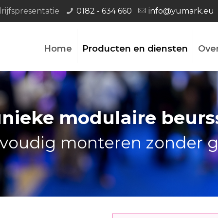
ijfspresentatie
0182 - 634 660
info@yumark.eu
Home
Producten en diensten
Ove
unieke modulaire beurs
nvoudig monteren zonder 