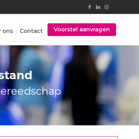
Voorstel aanvragen
r ons
Contact
stand
gereedschap