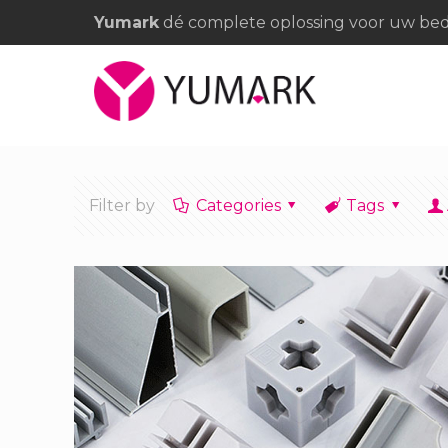
Yumark
dé complete oplossing voor uw bedr
Filter by
Categories
Tags