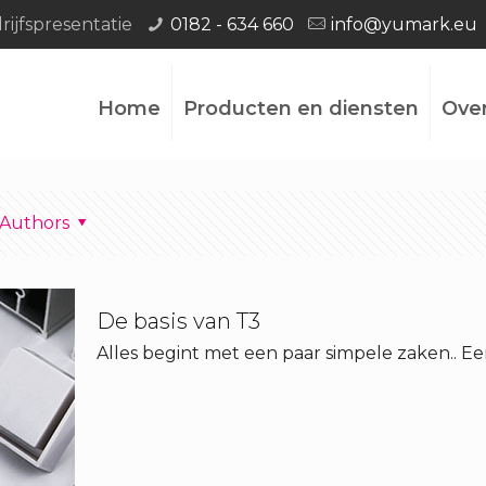
ijfspresentatie
0182 - 634 660
info@yumark.eu
Home
Producten en diensten
Ove
Authors
De basis van T3
Alles begint met een paar simpele zaken.. Een